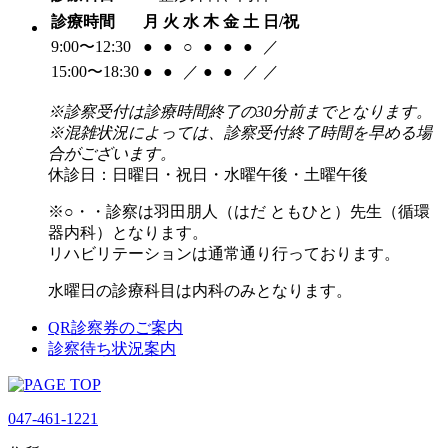
診療時間
月
火
水
木
金
土
日/祝
9:00〜12:30
●
●
○
●
●
●
／
15:00〜18:30
●
●
／
●
●
／
／
※診察受付は診療時間終了の30分前までとなります。
※混雑状況によっては、診察受付終了時間を早める場
合がございます。
休診日：日曜日・祝日・水曜午後・土曜午後
※○・・診察は羽田朋人（はだ ともひと）先生（循環
器内科）となります。
リハビリテーションは通常通り行っております。
水曜日の診療科目は内科のみとなります。
QR診察券のご案内
診察待ち状況案内
047-461-1221