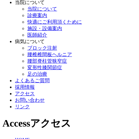
当院について
当院について
診療案内
快適にご利用頂くために
施設・設備案内
医師紹介
病気について
ブロック注射
腰椎椎間板ヘルニア
腰部脊柱管狭窄症
変形性膝関節症
足の治療
よくあるご質問
採用情報
アクセス
お問い合わせ
リンク
Access
アクセス