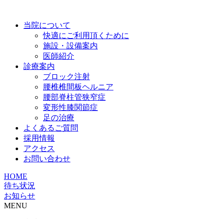
当院について
快適にご利用頂くために
施設・設備案内
医師紹介
診療案内
ブロック注射
腰椎椎間板ヘルニア
腰部脊柱管狭窄症
変形性膝関節症
足の治療
よくあるご質問
採用情報
アクセス
お問い合わせ
HOME
待ち状況
お知らせ
MENU