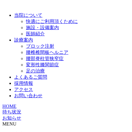
当院について
快適にご利用頂くために
施設・設備案内
医師紹介
診療案内
ブロック注射
腰椎椎間板ヘルニア
腰部脊柱管狭窄症
変形性膝関節症
足の治療
よくあるご質問
採用情報
アクセス
お問い合わせ
HOME
待ち状況
お知らせ
MENU