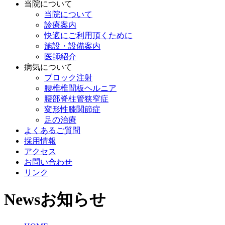
当院について
当院について
診療案内
快適にご利用頂くために
施設・設備案内
医師紹介
病気について
ブロック注射
腰椎椎間板ヘルニア
腰部脊柱管狭窄症
変形性膝関節症
足の治療
よくあるご質問
採用情報
アクセス
お問い合わせ
リンク
News
お知らせ